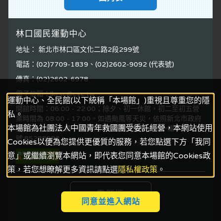
林口國民運動中心
地址： 新北市林口區文化二路2段299號
電話：(02)7709-1839、(02)2602-9092 (代表號)
傳真：(02)2602-6978
電子信箱：lkcsc@cyc.tw
運動中心、全民館(以下統稱「本場館」)重視且尊重您的隱
開館時間：06:00 - 22:00；除夕、初一休館，初二至初五營
私。
業時間為 08:00 - 17:00。如遇颱風等天災，依照新北市政府
本場館為社團法人中國青年救國團受委託經營，本網站使用
公告停止上班上課，全館則休館不對外開放。統一編
號:85288052
Cookies以便為您提供更優質的服務，若您點選下方「我同
意」或繼續瀏覽本網站，即代表您同意本場館的Cookies政
策，若您想瞭解更多資訊請點選
隱私權政策
。
電腦版
同意並進入網站